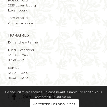
Rue du Nord 11
2229 Luxembourg
Luxembourg
+352 22 38 18
Contactez-nous
HORAIRES
Dimanche – Fermé
Lundi – Vendredi
12:00 — 13:45
18:30 — 22:15
Samedi
12:00 — 13:45
18:30 — 22:45
Ce site utilise des cookies. En continuant à parcourir ce site, vous
acceptez leur utilisation.
ACCEPTER LES RÉGLAGES